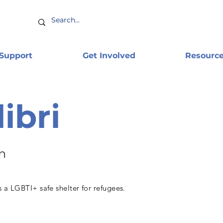
 Support
Get Involved
Resourc
libri
n
s a LGBTI+ safe shelter for refugees.