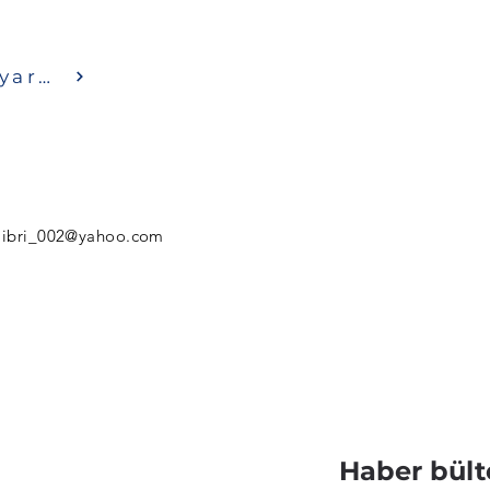
iyaret etmek
libri_002@yahoo.com
Haber bült