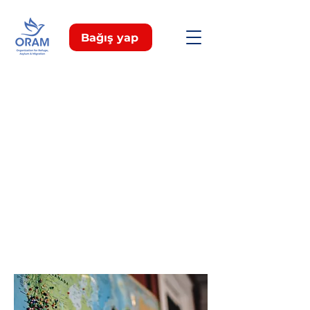
Bağış yap
Bu bir Paragraftır. İçeriği
düzenlemeye başlamak için
"Metni Düzenle"ye tıklayın veya
metin kutusuna çift tıklayın ve
ziyaretçilerinizle paylaşmak
istediğiniz ilgili ayrıntıları veya
bilgileri eklediğinizden emin olun.